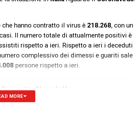
e che hanno contratto il virus è
218.268
, con un
casi. Il numero totale di attualmente positivi è
sistiti rispetto a ieri. Rispetto a ieri i deceduti
numero complessivo dei dimessi e guariti sale
4.008
persone rispetto a ieri.
 alla nostra Newsletter
EAD MORE
ISCRIVIMI
to la
Privacy Policy