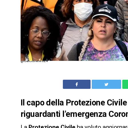
@CalcioNews24
Il capo della Protezione Civile 
riguardanti l’emergenza Corona
La
Protezione Civile
ha voluto aggiornar