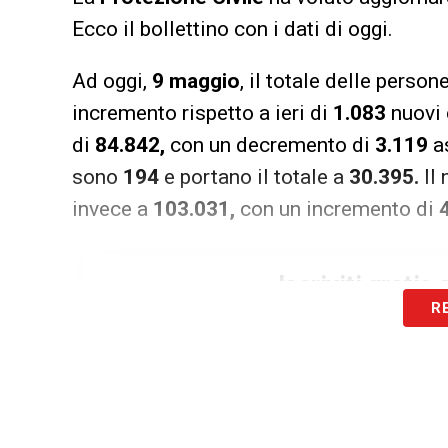
Ecco il bollettino con i dati di oggi.
Ad oggi,
9 maggio
, il totale delle person
incremento rispetto a ieri di
1.083
nuovi 
di
84.842,
con un decremento di
3.119
as
sono
194
e portano il totale a
30.395.
Il 
invece a
103.031,
con un incremento di
Iscriviti gratis
R
Accet