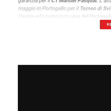
garanzia per il
CT Manuel Pasqual.
L`att
maggio in Portogallo per il
Torneo di Sv
Cechia ed i padroni di casa del Portogal
R
Michele Elena, un giovanissimo aquilott
LA PLAYLIST DELLE NOSTRE TOP NEW