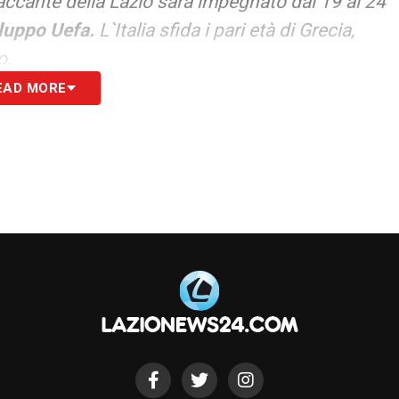
accante della Lazio sarà impegnato dal 19 al 24
iluppo Uefa.
L`Italia sfida i pari età di Grecia,
lo.
EAD MORE
o che prosegue il volo ad ali spiegate».
S