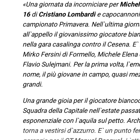
«Una giornata da incorniciare per
Michel
16
di
Cristiano Lombardi
e capocannonier
campionato Primavera. Nell`ultima giorn
all`appello il giovanissimo giocatore bia
nella gara casalinga contro il Cesena. E`
Mirko Fersini di Formello, Michele Elena
Flavio Sulejmani. Per la prima volta, l`em
nome, il più giovane in campo, quasi mezz
grandi.
Una grande gioia per il giocatore biancoc
Squadra della Capitale nell`estate passat
esponenziale con l`aquila sul petto. Arc
torna a vestirsi d`azzurro. E` un punto fe