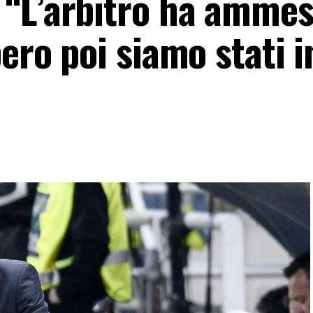
 “L’arbitro ha amme
pero poi siamo stati 