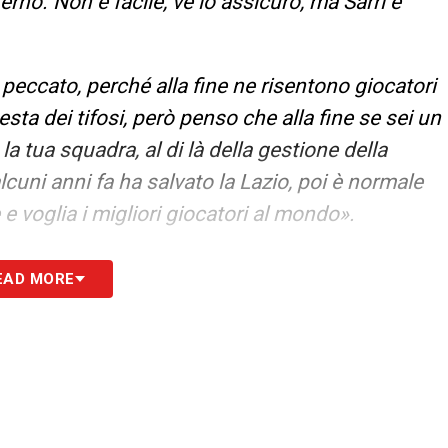
terno. Non è facile, ve lo assicuro, ma Sarri è
peccato, perché alla fine ne risentono giocatori
esta dei tifosi, però penso che alla fine se sei un
a tua squadra, al di là della gestione della
cuni anni fa ha salvato la Lazio, poi è normale
e voglia i migliori giocatori al mondo».
S
EAD MORE