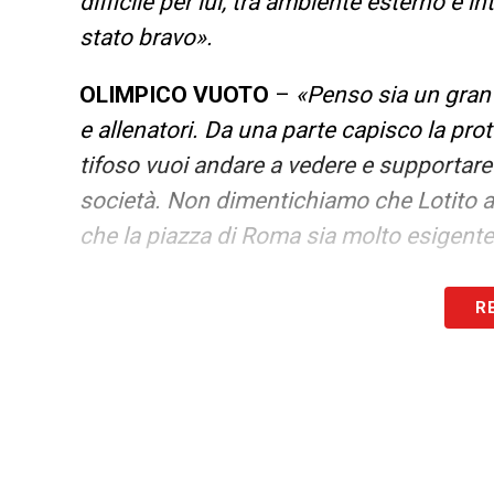
difficile per lui, tra ambiente esterno e in
stato bravo».
OLIMPICO VUOTO
–
«Penso sia un gran 
e allenatori. Da una parte capisco la prot
tifoso vuoi andare a vedere e supportare l
società. Non dimentichiamo che Lotito al
che la piazza di Roma sia molto esigente 
LA PLAYLIST DELLE NOSTRE TOP NEW
R