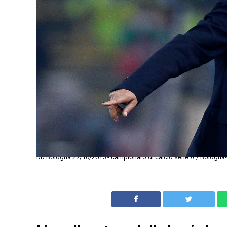
Db Bologna 27/10/2015 - campionato di calcio serie A / Bologna-In