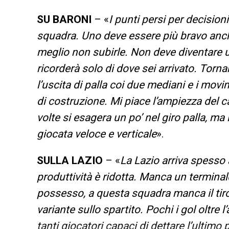
SU BARONI
– «
I punti persi per decision
squadra. Uno deve essere più bravo anch
meglio non subirle. Non deve diventare un
ricorderà solo di dove sei arrivato. Tor
l’uscita di palla coi due mediani e i mov
di costruzione. Mi piace l’ampiezza del
volte si esagera un po’ nel giro palla, ma
giocata veloce e verticale
».
SULLA LAZIO
– «
La Lazio arriva spesso 
produttività è ridotta. Manca un terminal
possesso, a questa squadra manca il tiro 
variante sullo spartito. Pochi i gol oltre l
tanti giocatori capaci di dettare l’ultimo