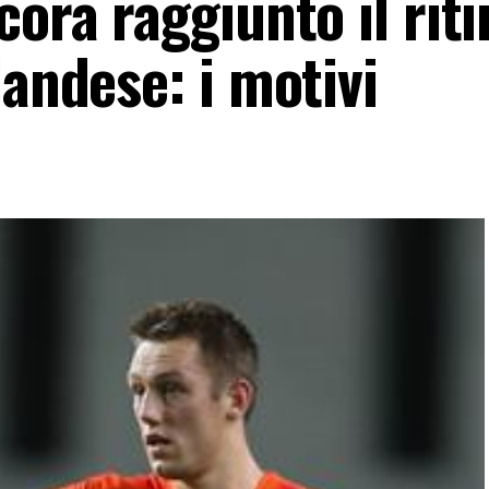
cora raggiunto il riti
landese: i motivi