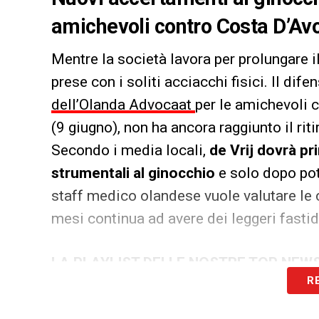
amichevoli contro Costa D’Av
Mentre la società lavora per prolungare i
prese con i soliti acciacchi fisici. Il dif
dell’Olanda Advocaat
per le amichevoli 
(9 giugno), non ha ancora raggiunto il ri
Secondo i media locali,
de Vrij dovrà pr
strumentali al ginocchio
e solo dopo po
staff medico olandese vuole valutare le c
mesi continua ad avere dei leggeri fastid
LA PLAYLIST DELLE NOSTRE TOP NEW
R