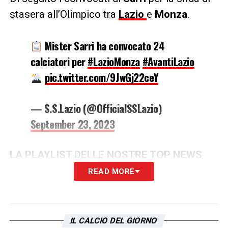
stasera all’Olimpico tra
Lazio
e
Monza
.
Mister Sarri ha convocato 24
calciatori per
#LazioMonza
#AvantiLazio
pic.twitter.com/9JwGj22ceY
— S.S.Lazio (@OfficialSSLazio)
September 23, 2023
LA PLAYLIST DELLE NOSTRE TOP NEWS
READ MORE
IL CALCIO DEL GIORNO