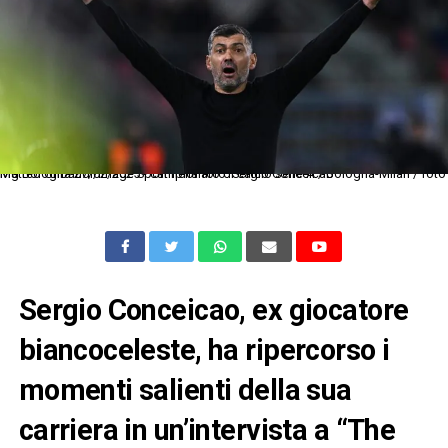
Mg Bologna 27/02/2025 - campionato di calcio serie A / Bologna-Milan / foto Matteo Gribaudi/Image Sport nella foto: Sergio Conceicao
Sergio Conceicao, ex giocatore
biancoceleste, ha ripercorso i
momenti salienti della sua
carriera in un’intervista a “The