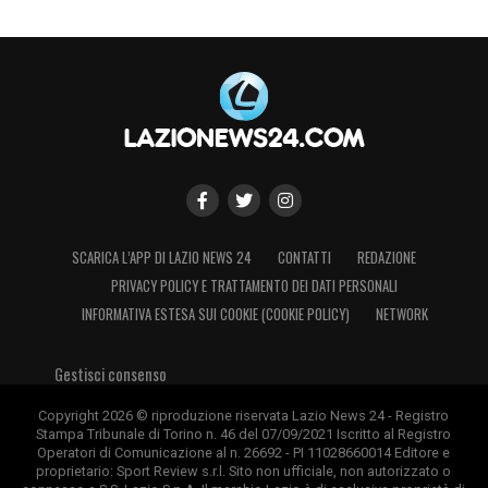
SCARICA L’APP DI LAZIO NEWS 24
CONTATTI
REDAZIONE
PRIVACY POLICY E TRATTAMENTO DEI DATI PERSONALI
INFORMATIVA ESTESA SUI COOKIE (COOKIE POLICY)
NETWORK
Gestisci consenso
Copyright 2026 © riproduzione riservata Lazio News 24 - Registro
Stampa Tribunale di Torino n. 46 del 07/09/2021 Iscritto al Registro
Operatori di Comunicazione al n. 26692 - PI 11028660014 Editore e
proprietario: Sport Review s.r.l. Sito non ufficiale, non autorizzato o