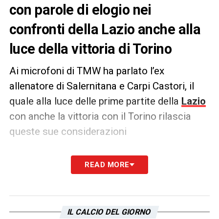
con parole di elogio nei
confronti della Lazio anche alla
luce della vittoria di Torino
Ai microfoni di TMW ha parlato l’ex
allenatore di Salernitana e Carpi Castori, il
quale alla luce delle prime partite della
Lazio
con anche la vittoria con il Torino rilascia
queste sue considerazioni
PAROLE –
Napoli capolista? Non direi a
READ MORE
sorpresa, con Conte sono una candidata a
vincere lo Scudetto. Anche se la lotte al
vertice è equilibrata: l’Inter è molto
IL CALCIO DEL GIORNO
attrezzata, la Juve è sempre la Juve e