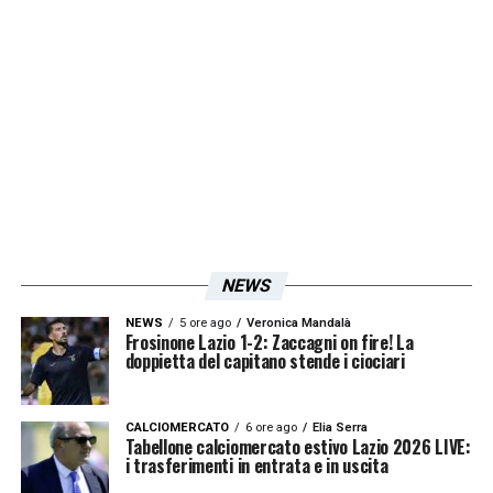
ultimamente mi è piaciuto il Milan. Davanti
sono forti, se trovano il giusto equilibrio
nelle partite importanti… Vedo queste
quattro superiori alle altre, ma complimenti
all’Empoli di D’Aversa e a Marco Baroni,
partito bene con la Lazio proponendo
risultati e facendo un bel gioco
NEWS
LA PLAYLIST DELLE NOSTRE TOP NEWS
NEWS
5 ore ago
Veronica Mandalà
Frosinone Lazio 1-2: Zaccagni on fire! La
doppietta del capitano stende i ciociari
CALCIOMERCATO
6 ore ago
Elia Serra
Tabellone calciomercato estivo Lazio 2026 LIVE:
i trasferimenti in entrata e in uscita