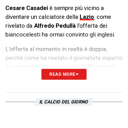
Cesare Casadei
è sempre più vicino a
diventare un calciatore della
Lazio
: come
rivelato da
Alfredo Pedullà
l’offerta dei
biancocelesti ha ormai convinto gli inglesi.
L’offerta al momento in realtà è doppia,
perchè come ha rivelato il giornalista esperto
di calciomercato al momento l’offerta balla
READ MORE
tra la prima di
12 milioni e il 20% di
percentuale di rivendita
oppure
10 milioni,
1 di bonus e la rivendita al 30%
: entrambe le
offerte hanno ricevuto l’ok del Chelsea.
IL CALCIO DEL GIORNO
LA PLAYLIST DELLE NOSTRE TOP NEWS