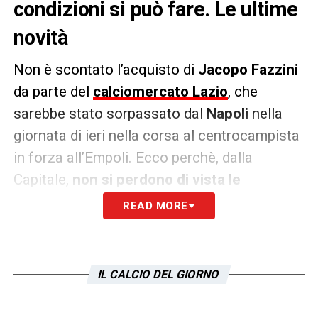
condizioni si può fare. Le ultime
novità
Non è scontato l’acquisto di
Jacopo Fazzini
da parte del
calciomercato Lazio
, che
sarebbe stato sorpassato dal
Napoli
nella
giornata di ieri nella corsa al centrocampista
in forza all’Empoli. Ecco perchè, dalla
Capitale,
non si perdono di vista le
alternative
per rinforzare la mediana.
READ MORE
Il nome in cima alla lista è quello del giovane
Cesare Casadei
, che i biancocelesti
IL CALCIO DEL GIORNO
vorrebbero riportare in Serie A. Il giocatore,
in uscita dal Chelsea, piace anche al
Torino