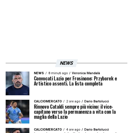
ma non ha ancora ceduto alla corte granata
e
per questo si conservano speranze da
parte di Fabiani e Lotito
.
LA PLAYLIST DELLE NOSTRE TOP NEWS
NEWS
NEWS
8 minuti ago
Veronica Mandalà
Convocati Lazio per Frosinone: Przyborek e
Artistico assenti. La lista completa
CALCIOMERCATO
2 ore ago
Dario Bartolucci
Rinnovo Cataldi sempre più vicino: il vice-
capitano verso la permanenza a vita con la
maglia della Lazio
CALCIOMERCATO
4 ore ago
Dario Bartolucci