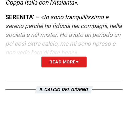
Coppa Italia con l’Atalanta».
SERENITA’ –
«Io sono tranquillissimo e
sereno perché ho fiducia nei compagni, nella
società e nel mister. Ho avuto un periodo un
po’ così extra calcio, ma mi sono ripreso e
non vedo l’ora di fare bene».
READ MORE
MOMENTO –
«E’ stato un momento
importante per me, l’ho creato. Sono partito
forte dalle amichevoli, sono condizioni che
IL CALCIO DEL GIORNO
si creano. Lo voglio rifare fino a fine
campionato».
LA PLAYLIST DELLE NOSTRE TOP NEWS