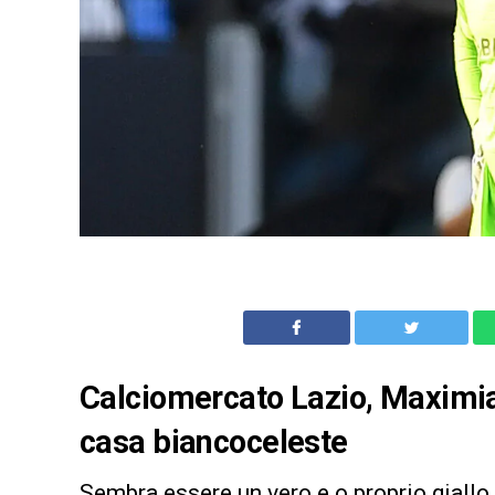
Calciomercato Lazio, Maximian
casa biancoceleste
Sembra essere un vero e o proprio giallo 