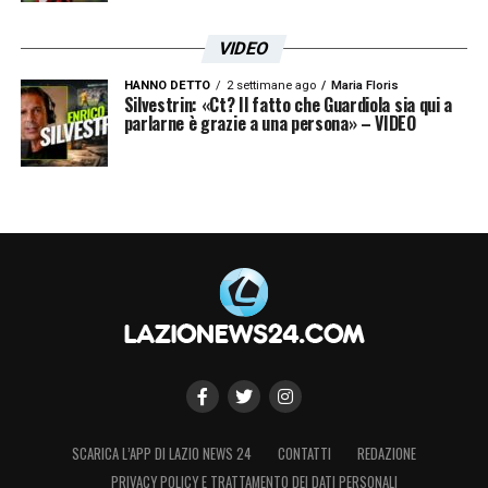
VIDEO
HANNO DETTO
2 settimane ago
Maria Floris
Silvestrin: «Ct? Il fatto che Guardiola sia qui a
parlarne è grazie a una persona» – VIDEO
SCARICA L’APP DI LAZIO NEWS 24
CONTATTI
REDAZIONE
PRIVACY POLICY E TRATTAMENTO DEI DATI PERSONALI