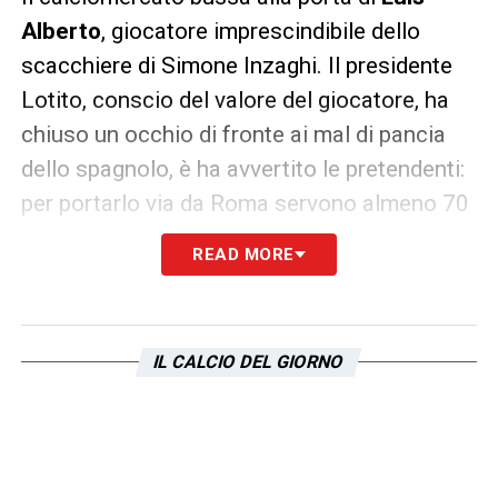
Alberto
, giocatore imprescindibile dello
scacchiere di Simone Inzaghi. Il presidente
Lotito, conscio del valore del giocatore, ha
chiuso un occhio di fronte ai mal di pancia
dello spagnolo, è ha avvertito le pretendenti:
per portarlo via da Roma servono almeno 70
milioni.
READ MORE
Secondo
Il Messaggero
, il presidente
biancoceleste non scenderà da quella cifra,
ha blindato il suo gioiello con un contratto da
IL CALCIO DEL GIORNO
3 milioni a stagione ed è in una posizione di
forza rispetto alle pretendenti, il Siviglia su
tutte.