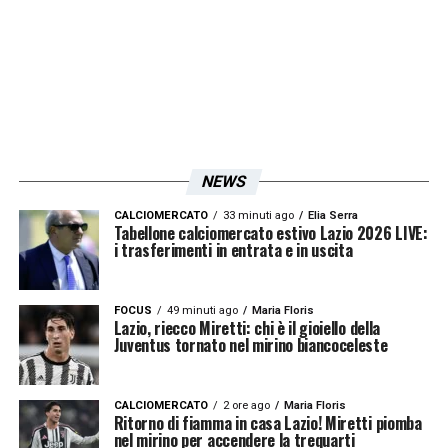
che possano subentrare difficoltà nella
trattativa.
LA PLAYLIST DELLE NOSTRE TOP NEWS
NEWS
CALCIOMERCATO
33 minuti ago
Elia Serra
Tabellone calciomercato estivo Lazio 2026 LIVE:
i trasferimenti in entrata e in uscita
FOCUS
49 minuti ago
Maria Floris
Lazio, riecco Miretti: chi è il gioiello della
Juventus tornato nel mirino biancoceleste
CALCIOMERCATO
2 ore ago
Maria Floris
Ritorno di fiamma in casa Lazio! Miretti piomba
nel mirino per accendere la trequarti