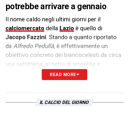
potrebbe arrivare a gennaio
Il nome caldo negli ultimi giorni per il
calciomercato
della
Lazio
è quello di
Jacopo Fazzini
. Stando a quanto riportato
da
Alfredo Pedullà
, è effettivamente un
obiettivo concreto dei biancocelesti da circa
una settimana, al netto di smentite e
depistaggi vari.
READ MORE
Adesso però il club dovrebbe
necessariamente passare al sodo, dopo i
IL CALCIO DEL GIORNO
primi contatti ne seguiranno altri,
Lotito
e
Fabiani
devono chiudere per consegnare a
Baroni un immediato rinforzo e per evitare