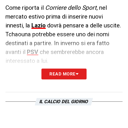
Come riporta il
Corriere dello Sport,
nel
mercato estivo prima di inserire nuovi
innesti, la
Lazio
dovrà pensare a delle uscite.
Tchaouna potrebbe essere uno dei nomi
destinati a partire. In inverno si era fatto
avanti il
PSV
che sembrerebbe ancora
interessato a lui.
READ MORE
La società vorrebbe ancora credere nel
francese, ma se arriveranno offerte allettanti
allora la sua cessione verrà presa in
considerazione. Lo stesso discorso vale per
IL CALCIO DEL GIORNO
Noslin.