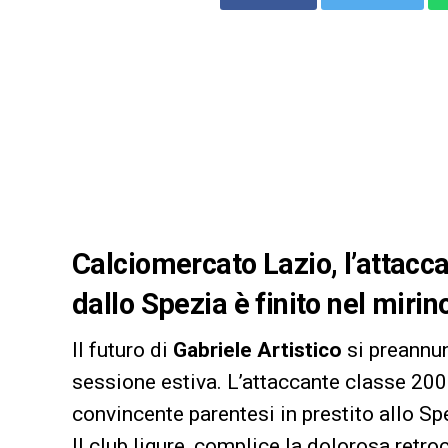
Calciomercato Lazio, l’attacc
dallo Spezia è finito nel miri
Il futuro di
Gabriele Artistico
si preannun
sessione estiva. L’attaccante classe 2002
convincente parentesi in prestito allo Sp
Il club ligure, complice la dolorosa retroc