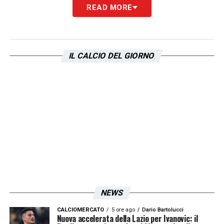
Presenti anche l’ex
Lazio Stefan De Vrij
,
READ MORE
grazie alla rete nel derby contro il Milan, ed il
nuovo acquisto della
Juve
Randal Kolo
Muani
, decisivo con una doppietta contro
IL CALCIO DEL GIORNO
l’Empoli.
LA PLAYLIST DELLE NOSTRE TOP NEWS
NEWS
CALCIOMERCATO
5 ore ago
Dario Bartolucci
Nuova accelerata della Lazio per Ivanovic: il