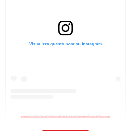
Visualizza questo post su Instagram
U
n post condiviso da WhoScored (@officialwhoscored)