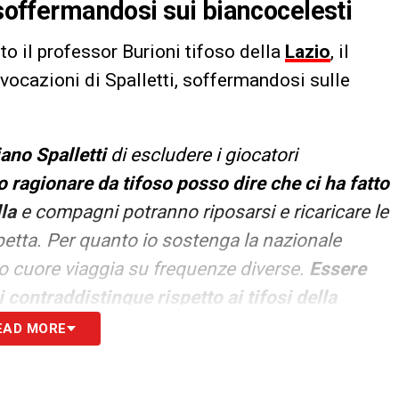
 soffermandosi sui biancocelesti
to il professor Burioni tifoso della
Lazio
, il
vocazioni di Spalletti, soffermandosi sulle
ano Spalletti
di escludere i giocatori
o ragionare da tifoso posso dire che ci ha fatto
lla
e compagni potranno riposarsi e ricaricare le
aspetta. Per quanto io sostenga la nazionale
o cuore viaggia su frequenze diverse.
Essere
 contraddistingue rispetto ai tifosi della
e difficoltà
EAD MORE
S