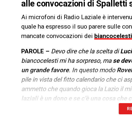
alle convocazioni di Spalletti
Ai microfoni di Radio Laziale è intervenu
quale ha espresso il suo parere sulle con
mancate convocazioni dei
biancocelesti
PAROLE –
Devo dire che la scelta di
Luci
biancocelesti mi ha sorpreso, ma
se dev
un grande favore
. In questo modo
Rove
pile in vista del fitto calendario che ci 
ammetto che quando gioca la Lazio il mi
laziali è un dono
e se c’è una cosa che ci
Roma è quella di saper restare saldi nell
R
LA PLAYLIST DELLE NOSTRE TOP NEW