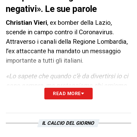
negativi». Le sue parole
Christian Vieri
, ex bomber della Lazio,
scende in campo contro il Coronavirus.
Attraverso i canali della Regione Lombardia,
l’ex attaccante ha mandato un messaggio
importante a tutti gli italiani.
«Lo sapete che quando c’è da divertirsi io ci
sono sempre, ma proteggiamo chi amiamo.
READ MORE
Indossate la mascherina, rispettate le
regole. Siate negativi, è il mio augurio per
voi»
ha dichiarato il
giocatore ex Lazio
.
IL CALCIO DEL GIORNO
LA PLAYLIST DELLE NOSTRE TOP NEWS