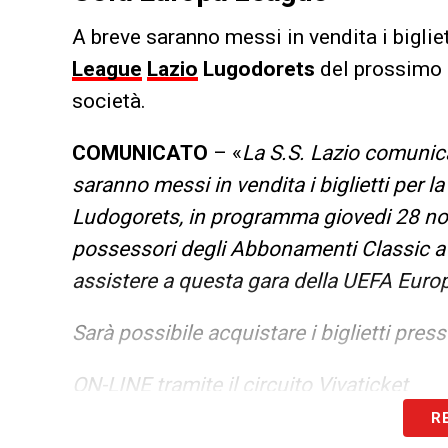
A breve saranno messi in vendita i bigliett
League
Lazio
Lugodorets
del prossimo 
società.
COMUNICATO
– «
La S.S. Lazio comunic
saranno messi in vendita i biglietti per 
Ludogorets, in programma giovedi 28 novem
possessori degli Abbonamenti Classic a 
assistere a questa gara della UEFA Euro
Sarà possibile acquistare i biglietti press
ON-LINE tramite il circuito Vivaticket
R
Punti vendita Vivaticket