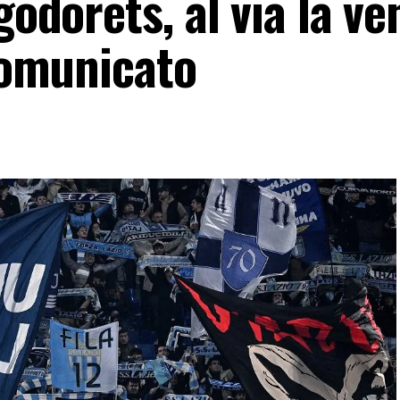
godorets, al via la ve
 comunicato