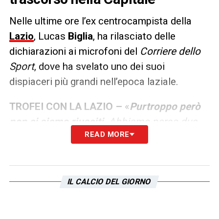
Nelle ultime ore l’ex centrocampista della
Lazio
, Lucas
Biglia
, ha rilasciato delle
dichiarazioni ai microfoni del
Corriere dello
Sport
, dove ha svelato uno dei suoi
dispiaceri più grandi nell’epoca laziale.
TROFEI CON LA LAZIO –
«
Purtroppo però
non ci siamo riusciti
. Abbiamo perso due
READ MORE
volte la Coppa Italia e una la Supercoppa
Italiana, sempre in finale con la Juventus:
avevamo una bella squadra e io ho
indossato anche la fascia da capitano
».
IL CALCIO DEL GIORNO
LA PLAYLIST DELLE NOSTRE TOP NEWS