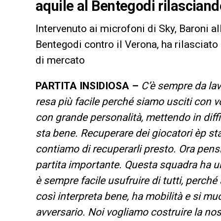
aquile al Bentegodi rilascian
Intervenuto ai microfoni di Sky, Baroni al
Bentegodi contro il Verona, ha rilasciat
di mercato
PARTITA INSIDIOSA –
C’è sempre da lavo
resa più facile perché siamo usciti con vog
con grande personalità, mettendo in dif
sta bene. Recuperare dei giocatori èp st
contiamo di recuperarli presto. Ora pensi
partita importante. Questa squadra ha u
è sempre facile usufruire di tutti, perc
così interpreta bene, ha mobilità e si muov
avversario. Noi vogliamo costruire la nostr