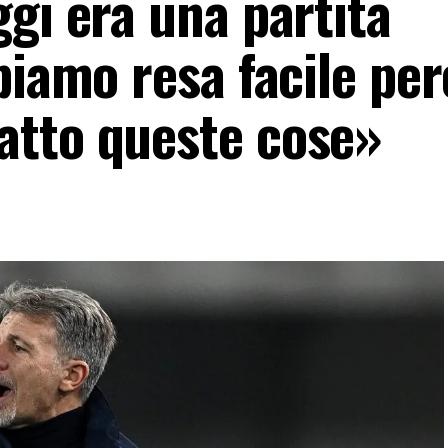
gi era una partita
biamo resa facile per
atto queste cose»