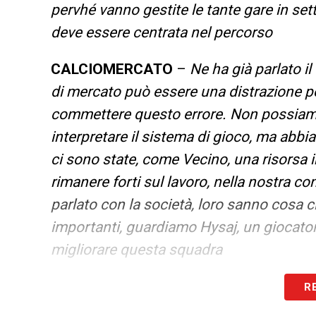
pervhé vanno gestite le tante gare in s
deve essere centrata nel percorso
CALCIOMERCATO
–
Ne ha già parlato il 
di mercato può essere una distrazione per 
commettere questo errore. Non possiamo 
interpretare il sistema di gioco, ma abbi
ci sono state, come Vecino, una risorsa
rimanere forti sul lavoro, nella nostra c
parlato con la società, loro sanno cosa 
importanti, guardiamo Hysaj, un giocator
migliorare questa squadra
R
LA PLAYLIST DELLE NOSTRE TOP NEW