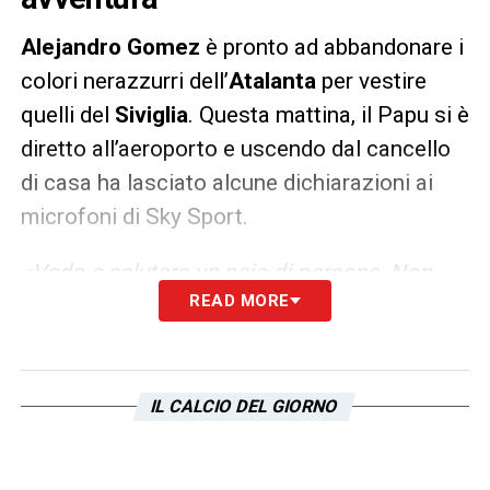
Alejandro Gomez
è pronto ad abbandonare i
colori nerazzurri dell’
Atalanta
per vestire
quelli del
Siviglia
. Questa mattina, il Papu si è
diretto all’aeroporto e uscendo dal cancello
di casa ha lasciato alcune dichiarazioni ai
microfoni di Sky Sport.
«Vado a salutare un paio di persone. Non
READ MORE
posso dire niente adesso, ci sarà tempo per
parlare»
.
LA PLAYLIST DELLE NOSTRE TOP NEWS
IL CALCIO DEL GIORNO