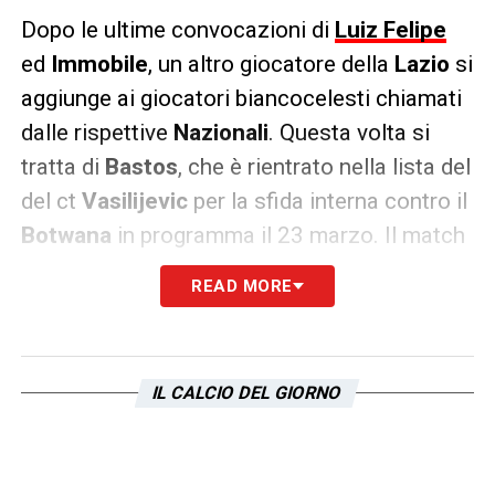
Dopo le ultime convocazioni di
Luiz Felipe
ed
Immobile
, un altro giocatore della
Lazio
si
aggiunge ai giocatori biancocelesti chiamati
dalle rispettive
Nazionali
. Questa volta si
tratta di
Bastos
, che è rientrato nella lista del
del ct
Vasilijevic
per la sfida interna contro il
Botwana
in programma il 23 marzo. Il match
è di vitale importante per la selezione
READ MORE
angolana, considerando che è l’ultima
giornata della fase di qualificazione alla
Coppa d’Africa
. Bastos e compagni
IL CALCIO DEL GIORNO
dovranno difendere il prezioso vantaggio di
due punti sul Burkina Faso per rientrare nella
fase finale della competizione.