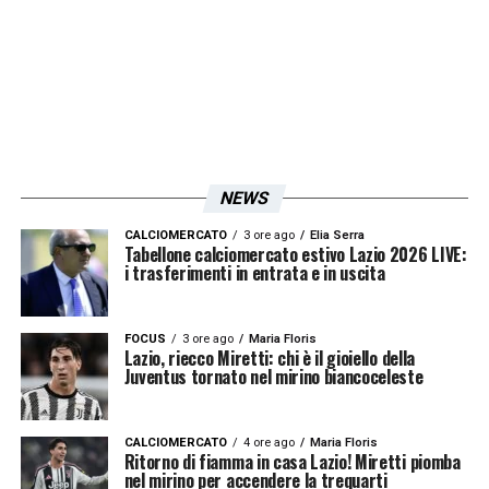
NEWS
CALCIOMERCATO
3 ore ago
Elia Serra
Tabellone calciomercato estivo Lazio 2026 LIVE:
i trasferimenti in entrata e in uscita
FOCUS
3 ore ago
Maria Floris
Lazio, riecco Miretti: chi è il gioiello della
Juventus tornato nel mirino biancoceleste
CALCIOMERCATO
4 ore ago
Maria Floris
Ritorno di fiamma in casa Lazio! Miretti piomba
nel mirino per accendere la trequarti