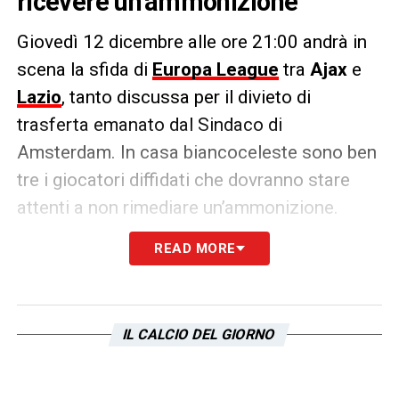
ricevere un’ammonizione
Giovedì 12 dicembre alle ore 21:00 andrà in
scena la sfida di
Europa League
tra
Ajax
e
Lazio
, tanto discussa per il divieto di
trasferta emanato dal Sindaco di
Amsterdam. In casa biancoceleste sono ben
tre i giocatori diffidati che dovranno stare
attenti a non rimediare un’ammonizione.
READ MORE
Infatti,
Gigot
,
Pellegrini
e
Zaccagni
salteranno il prossimo match contro la
Real
Sociedad
in caso di cartellino giallo.
IL CALCIO DEL GIORNO
LA PLAYLIST DELLE NOSTRE TOP NEWS