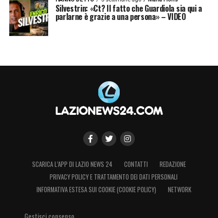
Silvestrin: «Ct? Il fatto che Guardiola sia qui a
parlarne è grazie a una persona» – VIDEO
SCARICA L’APP DI LAZIO NEWS 24
CONTATTI
REDAZIONE
PRIVACY POLICY E TRATTAMENTO DEI DATI PERSONALI
INFORMATIVA ESTESA SUI COOKIE (COOKIE POLICY)
NETWORK
Gestisci consenso