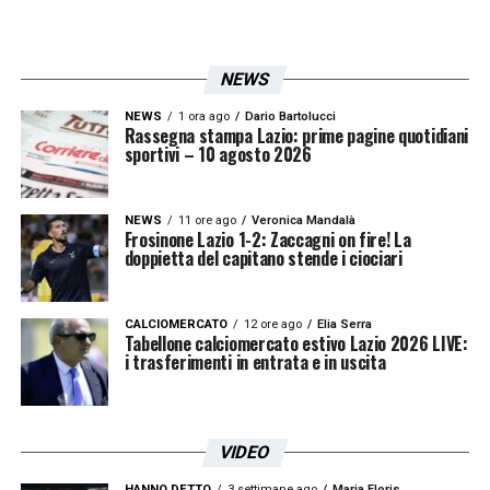
NEWS
NEWS
1 ora ago
Dario Bartolucci
Rassegna stampa Lazio: prime pagine quotidiani
sportivi – 10 agosto 2026
NEWS
11 ore ago
Veronica Mandalà
Frosinone Lazio 1-2: Zaccagni on fire! La
doppietta del capitano stende i ciociari
CALCIOMERCATO
12 ore ago
Elia Serra
Tabellone calciomercato estivo Lazio 2026 LIVE:
i trasferimenti in entrata e in uscita
VIDEO
HANNO DETTO
3 settimane ago
Maria Floris