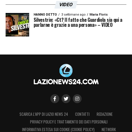
VIDEO
HANNO DETTO
3 settimane ago
Maria Floris
Silvestrin: «Ct? Il fatto che Guardiola sia qui a
parlarne è grazie a una persona» – VIDEO
SCARICA L’APP DI LAZIO NEWS 24
CONTATTI
REDAZIONE
PRIVACY POLICY E TRATTAMENTO DEI DATI PERSONALI
INFORMATIVA ESTESA SUI COOKIE (COOKIE POLICY)
NETWORK