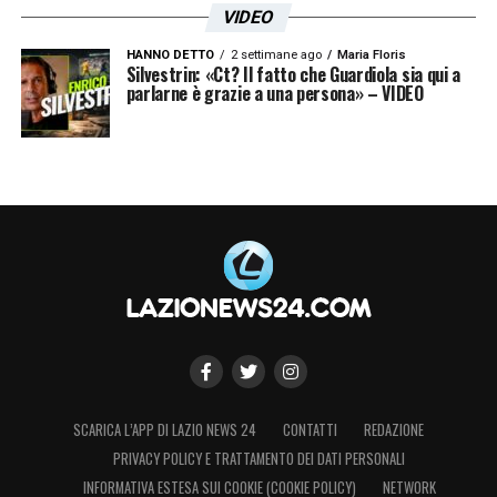
VIDEO
HANNO DETTO
2 settimane ago
Maria Floris
Silvestrin: «Ct? Il fatto che Guardiola sia qui a
parlarne è grazie a una persona» – VIDEO
SCARICA L’APP DI LAZIO NEWS 24
CONTATTI
REDAZIONE
PRIVACY POLICY E TRATTAMENTO DEI DATI PERSONALI
INFORMATIVA ESTESA SUI COOKIE (COOKIE POLICY)
NETWORK