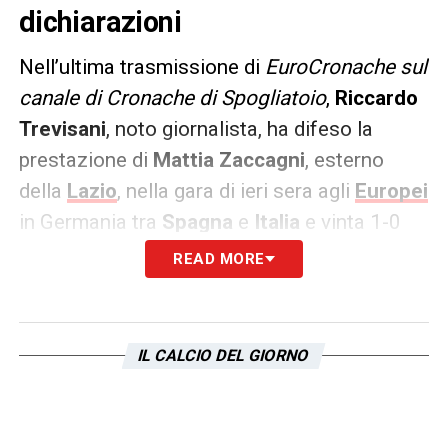
dichiarazioni
Nell’ultima trasmissione di
EuroCronache sul
canale di Cronache di Spogliatoio
,
Riccardo
Trevisani
, noto giornalista, ha difeso la
prestazione di
Mattia Zaccagni
, esterno
della
Lazio
, nella gara di ieri sera agli
Europei
in Germania tra
Spagna
e
Italia
e vinta 1-0
dalle Furie Rosse grazie ad un’autorete di
READ MORE
Calafiori
ad inizio ripresa. Le sue
dichiarazioni:
IL CALCIO DEL GIORNO
PAROLE –
«
Tra le sufficienze dell’Italia salvo
anche Zaccagni, un po’ di pot-pourri nel
finale
».