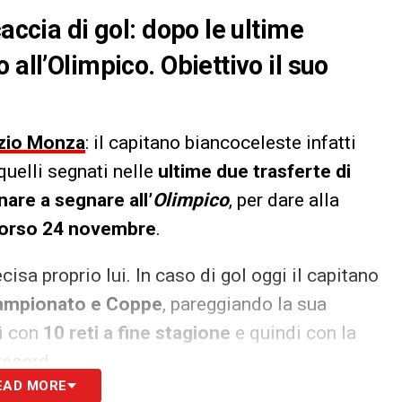
accia di gol: dopo le ultime
 all’Olimpico. Obiettivo il suo
zio Monza
: il capitano biancoceleste infatti
quelli segnati nelle
ultime due trasferte di
nare a segnare all’
Olimpico
, per dare alla
scorso 24 novembre
.
cisa proprio lui. In caso di gol oggi il capitano
Campionato e Coppe
, pareggiando la sua
nì con
10 reti a fine stagione
e quindi con la
record.
EAD MORE