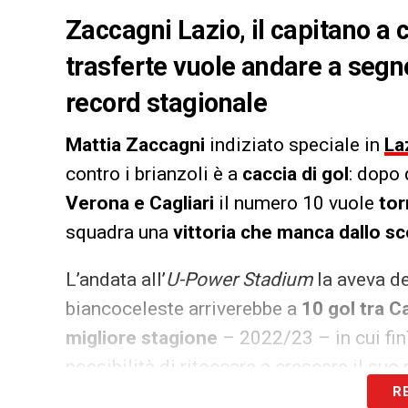
Zaccagni Lazio, il capitano a c
trasferte vuole andare a segno
record stagionale
Mattia Zaccagni
indiziato speciale in
La
contro i brianzoli è a
caccia di gol
: dopo 
Verona e Cagliari
il numero 10 vuole
tor
squadra una
vittoria che manca dallo 
L’andata all’
U-Power Stadium
la aveva de
biancoceleste arriverebbe a
10 gol tra 
migliore stagione
– 2022/23 – in cui fi
possibilità di ritoccare a crescere il suo 
R