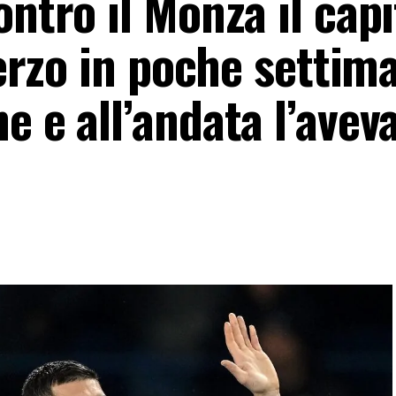
ontro il Monza il cap
terzo in poche settima
e e all’andata l’avev