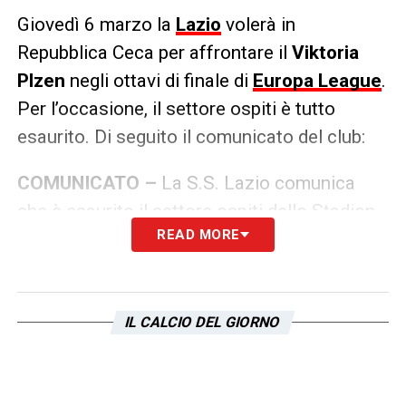
Giovedì 6 marzo la
Lazio
volerà in
Repubblica Ceca per affrontare il
Viktoria
Plzen
negli ottavi di finale di
Europa League
.
Per l’occasione, il settore ospiti è tutto
esaurito. Di seguito il comunicato del club:
COMUNICATO –
La S.S. Lazio comunica
che è esaurito il settore ospiti dello Stadion
READ MORE
města Plzně per la gara di UEFA Europa
League contro il Viktoria Plzen, in
programma giovedì 6 marzo.
IL CALCIO DEL GIORNO
LA PLAYLIST DELLE NOSTRE TOP NEWS