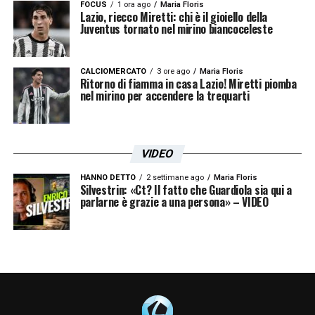
FOCUS
1 ora ago
Maria Floris
Fakultní nemocnice Plzeň
Lazio, riecco Miretti: chi è il gioiello della
Juventus tornato nel mirino biancoceleste
alej Svobody 923/80
CALCIOMERCATO
3 ore ago
Maria Floris
323 00 Plzeň-Lochotín
Ritorno di fiamma in casa Lazio! Miretti piomba
nel mirino per accendere la trequarti
+420 377 103 111».
VIDEO
LA PLAYLIST DELLE NOSTRE TOP NEWS
HANNO DETTO
2 settimane ago
Maria Floris
Silvestrin: «Ct? Il fatto che Guardiola sia qui a
parlarne è grazie a una persona» – VIDEO