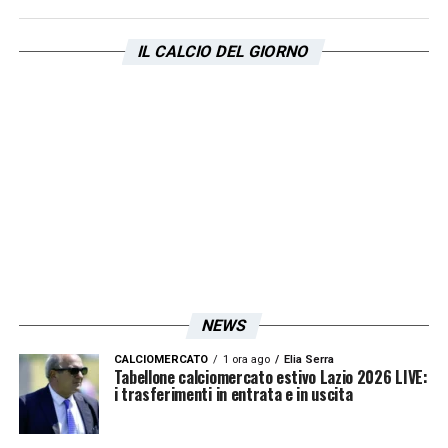
Pronto Soccorso: 155
IL CALCIO DEL GIORNO
Hasičský záchranný sbor České republiky –
Vigili del Fuoco: 150
Integrovaný záchranný systém České
republiky – Numero unico di emergenza: 112
Ospedali:
Fakultní nemocnice Plzeň
Edvarda Beneše 1128/13
NEWS
301 00 Plzeň-Bory
CALCIOMERCATO
1 ora ago
Elia Serra
Tabellone calciomercato estivo Lazio 2026 LIVE:
i trasferimenti in entrata e in uscita
+420 377 401 111