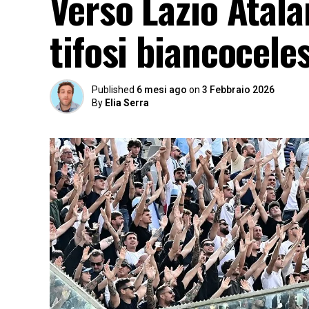
Verso Lazio Atal
tifosi biancocele
Published
6 mesi ago
on
3 Febbraio 2026
By
Elia Serra