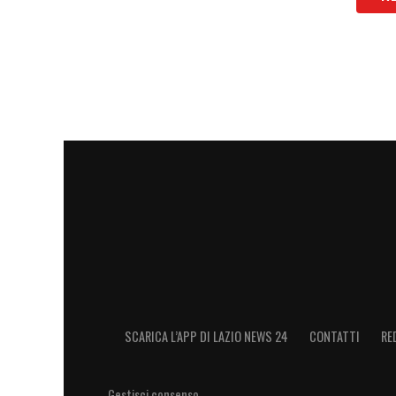
LEGGI ANCHE:
Vecino saluta la Lazio: «R
Sui momenti vissuti insieme…»
LA PLAYLIST DELLE NOSTRE TOP NEW
SCARICA L’APP DI LAZIO NEWS 24
CONTATTI
RE
Gestisci consenso