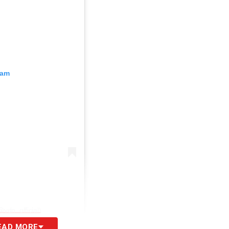
ram
dn_official)
EAD MORE