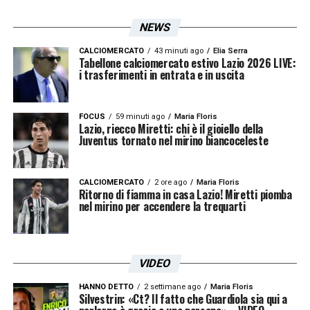
NEWS
CALCIOMERCATO
43 minuti ago
Elia Serra
Tabellone calciomercato estivo Lazio 2026 LIVE:
i trasferimenti in entrata e in uscita
FOCUS
59 minuti ago
Maria Floris
Lazio, riecco Miretti: chi è il gioiello della
Juventus tornato nel mirino biancoceleste
CALCIOMERCATO
2 ore ago
Maria Floris
Ritorno di fiamma in casa Lazio! Miretti piomba
nel mirino per accendere la trequarti
VIDEO
HANNO DETTO
2 settimane ago
Maria Floris
Silvestrin: «Ct? Il fatto che Guardiola sia qui a