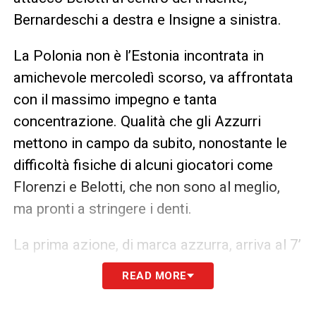
Bernardeschi a destra e Insigne a sinistra.
La Polonia non è l’Estonia incontrata in
amichevole mercoledì scorso, va affrontata
con il massimo impegno e tanta
concentrazione. Qualità che gli Azzurri
mettono in campo da subito, nonostante le
difficoltà fisiche di alcuni giocatori come
Florenzi e Belotti, che non sono al meglio,
ma pronti a stringere i denti.
La prima azione, di marca azzurra, arriva al 7’
con un tacco di Barella che smarca
READ MORE
Bernardeschi, ma il tiro viene respinto prima
da Szczesny e successivamente messo in