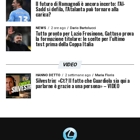
Il futuro di Romagnoli è ancora incerto: l’Al-
dubbi e indica il dischetto del rigore. Dagli
Sadd si defila, l’Atalanta può tornare alla
carica?
undici metri Jorginho spiazza il portiere e
realizza il suo quinto penalty in azzurro. Il
NEWS
2 ore ago
Dario Bartolucci
Tutto pronto per Lazio Frosinone, Gattuso prova
primo tempo termina con una punizione
la formazione titolare: le scelte per l’ultimo
test prima della Coppa Italia
battuta da Insigne e il colpo di testa di Acerbi
in fuorigioco.
VIDEO
La ripresa si apre con un destro di Barella,
HANNO DETTO
2 settimane ago
Maria Floris
Silvestrin: «Ct? Il fatto che Guardiola sia qui a
servito da Bernardeschi, che si perde a lato.
parlarne è grazie a una persona» – VIDEO
E all’8’ un tiro di Insigne deviato in angolo. La
Polonia, che effettua tre cambi tra i quali
l’inserimento di Zielinski per cercare di
vivacizzare la manovra sulle corsie laterali,
non riesce invece a trovare il bandolo della