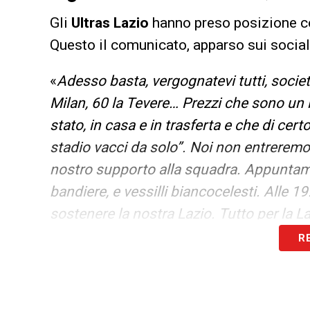
Gli
Ultras Lazio
hanno preso posizione con
Questo il comunicato, apparso sui social
«
Adesso basta, vergognatevi tutti, societ
Milan, 60 la Tevere… Prezzi che sono un i
stato, in casa e in trasferta e che di certo
stadio vacci da solo”. Noi non entreremo 
nostro supporto alla squadra. Appuntamen
bandiere, e vessilli biancocelesti. Alle 1
sostenere la nostra Lazio. Tutto per la La
laziali! Ultras Lazio
».
R
LA PLAYLIST DELLE NOSTRE TOP NEW