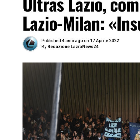
Ultras Lazio, com
Lazio-Milan: «Insu
Published
4 anni ago
on
17 Aprile 2022
By
Redazione LazioNews24