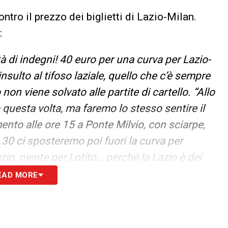
tro il prezzo dei biglietti di Lazio-Milan.
:
à di indegni! 40 euro per una curva per Lazio-
nsulto al tifoso laziale, quello che c’è sempre
 non viene solvato alle partite di cartello. “Allo
questa volta, ma faremo lo stesso sentire il
to alle ore 15 a Ponte Milvio, con sciarpe,
9.30 ci sposteremo poi fuori la curva per
zio, niente per Lotito… perché la Lazio è dei
EAD MORE
S