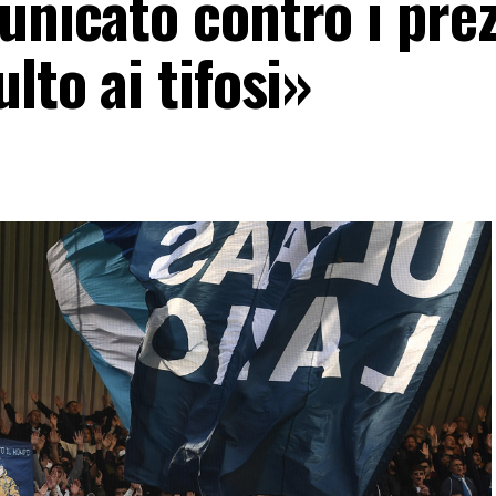
unicato contro i prez
lto ai tifosi»