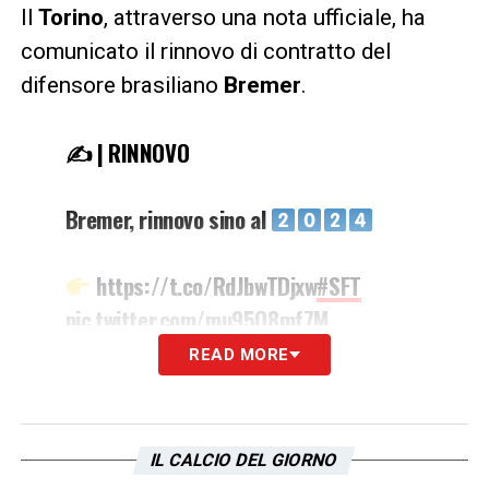
Il
Torino
, attraverso una nota ufficiale, ha
comunicato il rinnovo di contratto del
difensore brasiliano
Bremer
.
✍️ | RINNOVO
Bremer, rinnovo sino al
https://t.co/RdJbwTDjxw
#SFT
pic.twitter.com/mu95Q8mf7M
READ MORE
— Torino Football Club
(@TorinoFC_1906)
February 2, 2022
IL CALCIO DEL GIORNO
IL COMUNICATO –
«Il Torino Football Club è