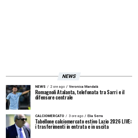
lieto di annunciare di aver rinnovato il
contratto per le prestazioni sportive del
calciatore Gleison
Bremer
fino al 30 giugno
2024
».
LA PLAYLIST DELLE NOSTRE TOP NEWS
NEWS
NEWS
2 ore ago
Veronica Mandalà
Romagnoli Atalanta, telefonata tra Sarri e il
difensore centrale
CALCIOMERCATO
3 ore ago
Elia Serra
Tabellone calciomercato estivo Lazio 2026 LIVE:
i trasferimenti in entrata e in uscita