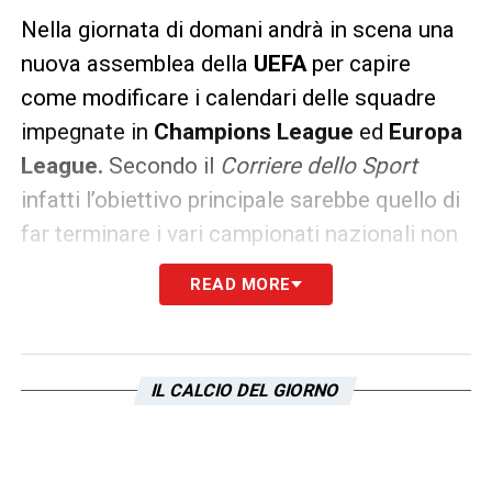
Nella giornata di domani andrà in scena una
nuova assemblea della
UEFA
per capire
come modificare i calendari delle squadre
impegnate in
Champions League
ed
Europa
League.
Secondo il
Corriere dello Sport
infatti l’obiettivo principale sarebbe quello di
far terminare i vari campionati nazionali non
oltre il 30 giugno che comporterebbe al
READ MORE
taglio di tanti match dei due tornei. Bisognerà
solo capire come si muoverà la
UEFA
per non
consentire lo slittamento a luglio.
IL CALCIO DEL GIORNO
Iscriviti gratis alla nostra
Newsletter