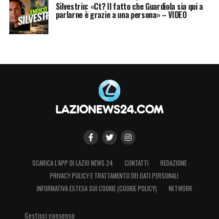
Silvestrin: «Ct? Il fatto che Guardiola sia qui a
parlarne è grazie a una persona» – VIDEO
SCARICA L’APP DI LAZIO NEWS 24
CONTATTI
REDAZIONE
PRIVACY POLICY E TRATTAMENTO DEI DATI PERSONALI
INFORMATIVA ESTESA SUI COOKIE (COOKIE POLICY)
NETWORK
Gestisci consenso