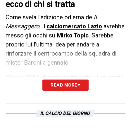
ecco di chi si tratta
Come svela l’edizione odierna de
Il
Messaggero
, il
calciomercato Lazio
avrebbe
messo gli occhi su
Mirko Topic
. Sarebbe
proprio lui l’ultima idea per andare a
rinforzare il centrocampo della squadra di
mister Baroni a gennaio.
Classe 2001, di nazionalità serba, è un punto
READ MORE
fermo della mediana dei portoghesi del
Famelicao
. Prezzo abbordabile,
il problema
sarebbe il solito legato alle liste
. Essendo
un over 22 servirebbe inevitabilmente un
IL CALCIO DEL GIORNO
taglio per poterlo inserire.