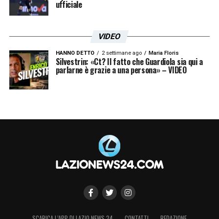
ufficiale
VIDEO
HANNO DETTO
2 settimane ago
Maria Floris
Silvestrin: «Ct? Il fatto che Guardiola sia qui a
parlarne è grazie a una persona» – VIDEO
SCARICA L’APP DI LAZIO NEWS 24
CONTATTI
REDAZIONE