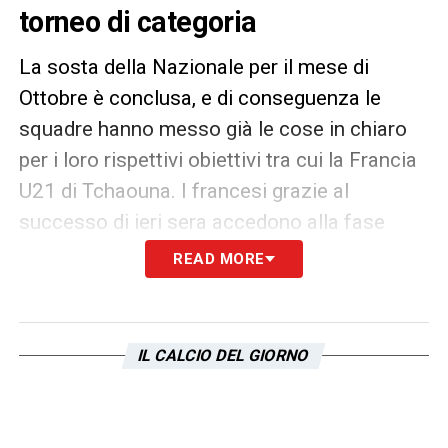
torneo di categoria
La sosta della Nazionale per il mese di
Ottobre è conclusa, e di conseguenza le
squadre hanno messo già le cose in chiaro
per i loro rispettivi obiettivi tra cui la Francia
U21 di Tchaouna. I francesi grazie al
successo di ieri sera accedono alla fase
successiva ossia agli europei di categoria e
READ MORE
il giocatore della
Lazio
festeggia il traguardo
con un bel post social. Ecco quanto
pubblicato dal
biancoceleste
IL CALCIO DEL GIORNO
LA PLAYLIST DELLE NOSTRE TOP NEWS