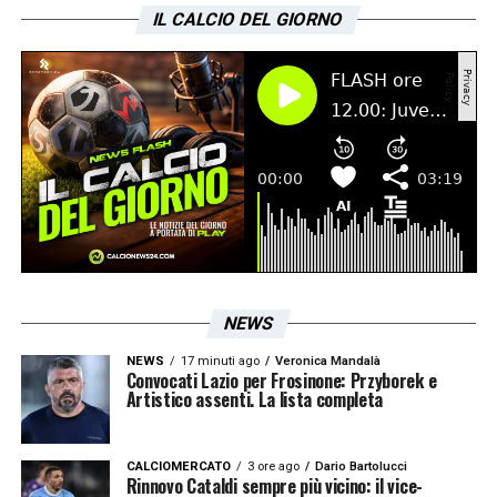
CalcioNews24
, racconta la gioia della finale
IL CALCIO DEL GIORNO
vinta contro la Germania Ovest a Spagna
1982 e il perchè del suo storico (ed iconico)
urlo.
LA PLAYLIST DELLE NOSTRE TOP NEWS
NEWS
NEWS
17 minuti ago
Veronica Mandalà
Convocati Lazio per Frosinone: Przyborek e
Artistico assenti. La lista completa
CALCIOMERCATO
3 ore ago
Dario Bartolucci
Rinnovo Cataldi sempre più vicino: il vice-