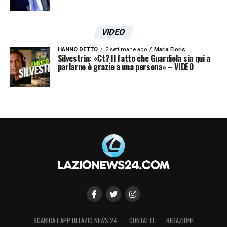
VIDEO
HANNO DETTO
2 settimane ago
Maria Floris
Silvestrin: «Ct? Il fatto che Guardiola sia qui a
parlarne è grazie a una persona» – VIDEO
SCARICA L’APP DI LAZIO NEWS 24
CONTATTI
REDAZIONE