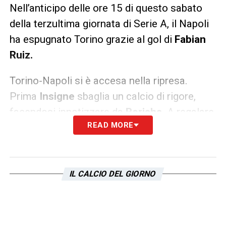
Nell’anticipo delle ore 15 di questo sabato
della terzultima giornata di Serie A, il Napoli
ha espugnato Torino grazie al gol di
Fabian
Ruiz.
Torino-Napoli si è accesa nella ripresa.
Prima
Insigne
sbaglia un calcio di rigore,
facendosi ipnotizzare da
Berisha
. A regalare
READ MORE
i tre punti ai partenopei è stato però lo
spagnolo, che ha trovato la rete dopo una
bella giocata personale. Un successo per gli
uomini di
Spalletti
, che si allontanano dalla
IL CALCIO DEL GIORNO
Juve e blindano il terzo posto in classifica.
LA PLAYLIST DELLE NOSTRE TOP NEWS