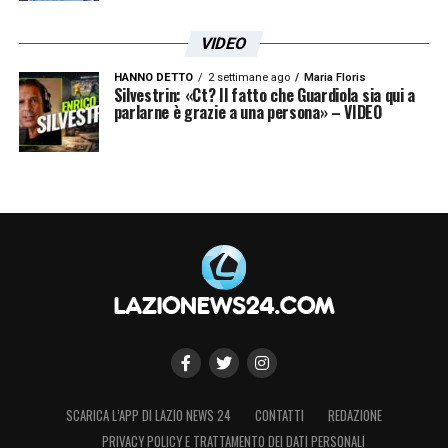
VIDEO
HANNO DETTO
2 settimane ago
Maria Floris
Silvestrin: «Ct? Il fatto che Guardiola sia qui a
parlarne è grazie a una persona» – VIDEO
SCARICA L’APP DI LAZIO NEWS 24
CONTATTI
REDAZIONE
PRIVACY POLICY E TRATTAMENTO DEI DATI PERSONALI