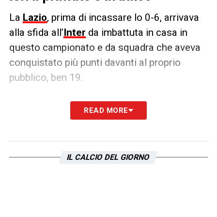
La
Lazio
, prima di incassare lo 0-6, arrivava
alla sfida all’
Inter
da imbattuta in casa in
questo campionato e da squadra che aveva
conquistato più punti davanti al proprio
pubblico, ben 19.
Nel corso del prossimo turno sia Atalanta
READ MORE
che Fiorentina hanno l’opportunità di
scavalcare i biancocelesti in vetta a questa
speciale classifica.
IL CALCIO DEL GIORNO
LA PLAYLIST DELLE NOSTRE TOP NEWS