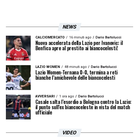
NEWS
CALCIOMERCATO
16 minuti ago
Dario Bartolucci
Nuova accelerata della Lazio per Ivanovic: il
Benfica apre al prestito ai biancocelesti!
LAZIO WOMEN
48 minuti ago
Dario Bartolucci
Lazio Women-Ternana 0-0, termina a reti
bianche l’amichevole delle biancocelesti
AVVERSARI
1 ora ago
Dario Bartolucci
Casale salta l’esordio a Bologna contro la Lazio:
il punto sull’ex biancoceleste in vista del match
ufficiale
VIDEO