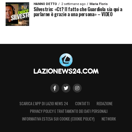
HANNO DETTO
2 settimane ago
Maria Floris
Silvestrin: «Ct? Il fatto che Guardiola sia qui a
parlarne è grazie a una persona» – VIDEO
SCARICA L’APP DI LAZIO NEWS 24
CONTATTI
REDAZIONE
PRIVACY POLICY E TRATTAMENTO DEI DATI PERSONALI
INFORMATIVA ESTESA SUI COOKIE (COOKIE POLICY)
NETWORK