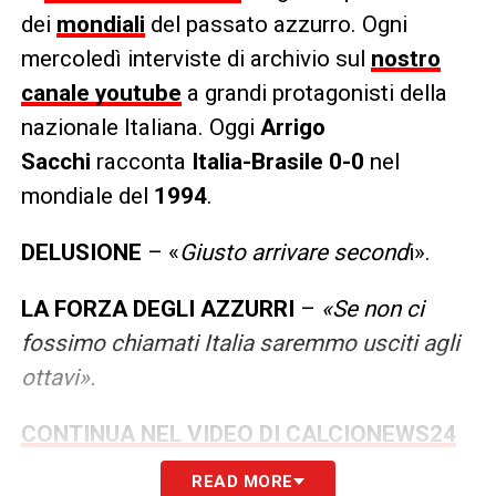
dei
mondiali
del passato azzurro. Ogni
mercoledì interviste di archivio sul
nostro
canale youtube
a grandi protagonisti della
nazionale Italiana. Oggi
Arrigo
Sacchi
racconta
Italia-Brasile 0-0
nel
mondiale del
1994
.
DELUSIONE
– «
Giusto arrivare second
i».
LA FORZA DEGLI AZZURRI
–
«Se non ci
fossimo chiamati Italia saremmo usciti agli
ottavi».
CONTINUA NEL VIDEO DI CALCIONEWS24
READ MORE