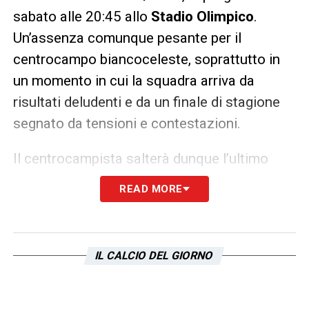
sabato alle 20:45 allo
Stadio Olimpico
.
Un’assenza comunque pesante per il
centrocampo biancoceleste, soprattutto in
un momento in cui la squadra arriva da
risultati deludenti e da un finale di stagione
segnato da tensioni e contestazioni.
Il centrocampista salterà dunque l’ultimo
appuntamento davanti al pubblico laziale,
READ MORE
una partita che avrà anche il valore simbolico
del saluto a
Pedro
pronto a lasciare il club
dopo cinque stagioni.
IL CALCIO DEL GIORNO
Lazio Pisa, una stagione segnata dai
cartellini rossi