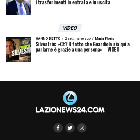
i trasferimenti in entrata e in uscita
stagione con maggiore lucidità e con un
atteggiamento diverso, dopo un derby perso
anche sul piano emotivo.
VIDEO
HANNO DETTO
2 settimane ago
Maria Floris
LA PLAYLIST DELLE NOSTRE TOP NEWS
Silvestrin: «Ct? Il fatto che Guardiola sia qui a
parlarne è grazie a una persona» – VIDEO