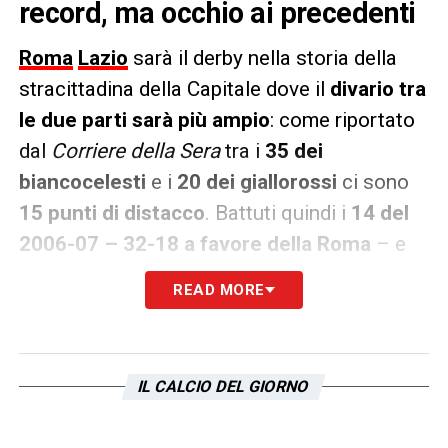
record, ma occhio ai precedenti
Roma
Lazio
sarà il derby nella storia della
stracittadina della Capitale dove il
divario tra
le due parti sarà più ampio
: come riportato
dal
Corriere della Sera
tra i
35 dei
biancocelesti
e i
20 dei giallorossi
ci sono
15 punti di distacco
. Battuti quindi i
14 del
2006-07 – 32-18 a favore della Roma
– e
del
2008-09 – 22-8 per la Lazio
-, ma in
READ MORE
entrambi i casi c’è un asterisco:
nel 2006-07
i biancocelesti avevano una penalizzazione
e nel secondo caso
i giallorossi una partita
IL CALCIO DEL GIORNO
in meno
.