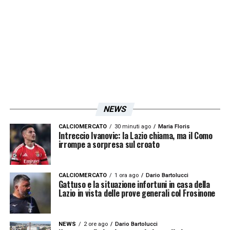
Inoltre il gap in classifica non concede
disattenzioni: nel luogo comune che vuole la
vittoria del derby alla sfavorita, in entrambi i
casi vinse quella con meno punti:
3-0 Lazio il
10 dicembre 2006 con Ledesma, Oddo e
Mutarelli
,
1-0 Roma il 16 novembre 2008
con gol di
Julio Baptista
.
NEWS
LA PLAYLIST DELLE NOSTRE TOP NEWS
CALCIOMERCATO
30 minuti ago
Maria Floris
Intreccio Ivanovic: la Lazio chiama, ma il Como
irrompe a sorpresa sul croato
CALCIOMERCATO
1 ora ago
Dario Bartolucci
Gattuso e la situazione infortuni in casa della
Lazio in vista delle prove generali col Frosinone
NEWS
2 ore ago
Dario Bartolucci