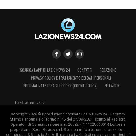
SCARICA L’APP DI LAZIO NEWS 24
CONTATTI
REDAZIONE
PRIVACY POLICY E TRATTAMENTO DEI DATI PERSONALI
INFORMATIVA ESTESA SUI COOKIE (COOKIE POLICY)
NETWORK
Gestisci consenso
Copyright 2026 © riproduzione riservata Lazio News 24 - Registro
Stampa Tribunale di Torino n. 46 del 07/09/2021 Iscritto al Registro
Operatori di Comunicazione al n. 26692 - PI 11028660014 Editore e
proprietario: Sport Review s.r.l. Sito non ufficiale, non autorizzato o
connesso a S.S. Lazio S.p.A. Il marchio Lazio è di esclusiva proprietà di